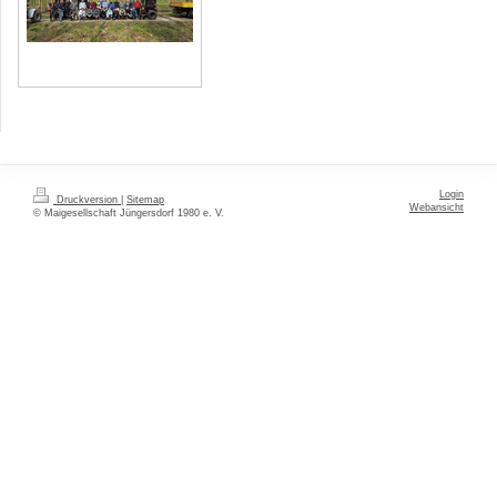
Login
Druckversion
|
Sitemap
Webansicht
© Maigesellschaft Jüngersdorf 1980 e. V.